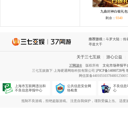
九曲封神白银礼包
剩余：
9340
推荐游戏：
斗罗大陆：传
寻道大千
关于三七互娱
游心公益
|
|
37网游®
版权所有
文化市场举报平
三七互娱旗下·上海硬通网络科技有限公司
沪ICP备14000728号
网信算备440105103784801250
上海市互联网违法和
公共信息安全网
不良信息
不良信息举报中心
络检查
心
抵制不良游戏，拒绝盗版游戏。 注意自我保护，谨防受骗上当。 适度