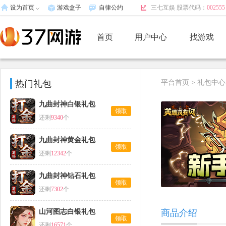
设为首页
游戏盒子
自律公约
三七互娱 股票代码：
002555
首页
用户中心
找游戏
热门礼包
平台首页
>
礼包中心
九曲封神白银礼包
领取
还剩
9340
个
九曲封神黄金礼包
领取
还剩
12342
个
九曲封神钻石礼包
领取
还剩
7302
个
山河图志白银礼包
商品介绍
领取
还剩
16571
个