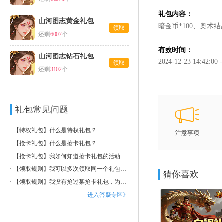
礼包内容：
山河图志黄金礼包
暗金币*100、奥术结晶
领取
还剩
6007
个
有效时间：
山河图志钻石礼包
2024-12-23 14:42:00 
领取
还剩
3102
个
礼包常见问题
·
【特权礼包】什么是特权礼包？
注意事项
·
【抢卡礼包】什么是抢卡礼包？
·
【抢卡礼包】我如何知道抢卡礼包的活动时间和内容？
·
【领取规则】我可以多次领取同一个礼包吗？
猜你喜欢
·
【领取规则】我没有抢过某抢卡礼包，为什么提示我已领取过？
进入答疑专区》