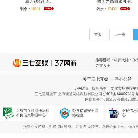
霸刀钻石礼包
倾国之怒白银礼包
剩余：
10391
剩余：
17432
首页
上一页
推荐游戏：
斗罗大陆：传
寻道大千
关于三七互娱
游心公益
|
|
37网游®
版权所有
文化市场举报平
三七互娱旗下·上海硬通网络科技有限公司
沪ICP备14000728号
网信算备440105103784801250
上海市互联网违法和
公共信息安全网
不良信息
不良信息举报中心
络检查
心
抵制不良游戏，拒绝盗版游戏。 注意自我保护，谨防受骗上当。 适度