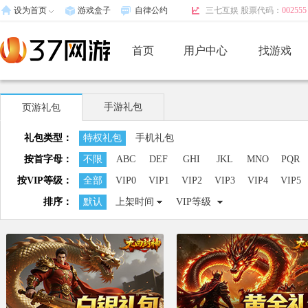
设为首页
游戏盒子
自律公约
三七互娱 股票代码：
002555
首页
用户中心
找游戏
手游礼包
页游礼包
礼包类型：
特权礼包
手机礼包
按首字母：
不限
ABC
DEF
GHI
JKL
MNO
PQR
按VIP等级：
全部
VIP0
VIP1
VIP2
VIP3
VIP4
VIP5
马上领取
马上领取
排序：
默认
上架时间
VIP等级