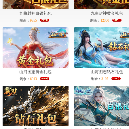
马上领取
马上领取
九曲封神白银礼包
九曲封神黄金礼包
剩余：
9355
剩余：
12360
马上领取
马上领取
山河图志黄金礼包
山河图志钻石礼包
剩余：
6013
剩余：
3107