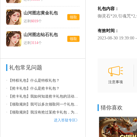
礼包内容：
山河图志黄金礼包
御灵石*20,引魂咒*2,
领取
还剩
6019
个
有效时间：
山河图志钻石礼包
2023-08-30 19:39:00 
领取
还剩
3114
个
礼包常见问题
·
【特权礼包】什么是特权礼包？
注意事项
·
【抢卡礼包】什么是抢卡礼包？
·
【抢卡礼包】我如何知道抢卡礼包的活动时间和内容？
·
【领取规则】我可以多次领取同一个礼包吗？
猜你喜欢
·
【领取规则】我没有抢过某抢卡礼包，为什么提示我已领取过？
进入答疑专区》