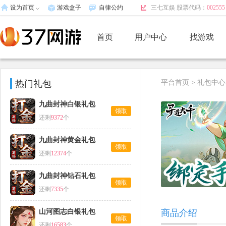
设为首页
游戏盒子
自律公约
三七互娱 股票代码：
002555
首页
用户中心
找游戏
热门礼包
平台首页
>
礼包中心
九曲封神白银礼包
领取
还剩
9372
个
九曲封神黄金礼包
领取
还剩
12374
个
九曲封神钻石礼包
领取
还剩
7335
个
山河图志白银礼包
商品介绍
领取
还剩
16583
个