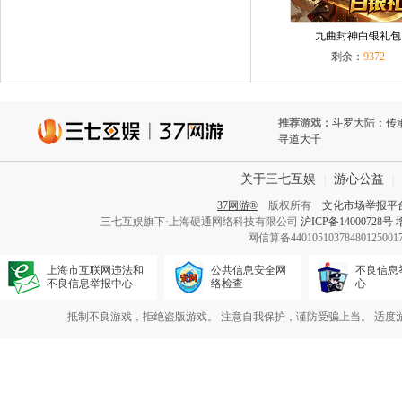
九曲封神白银礼包
剩余：
9372
推荐游戏：
斗罗大陆：传
寻道大千
关于三七互娱
游心公益
|
|
37网游®
版权所有
文化市场举报平
三七互娱旗下·上海硬通网络科技有限公司
沪ICP备14000728号
网信算备440105103784801250
上海市互联网违法和
公共信息安全网
不良信息
不良信息举报中心
络检查
心
抵制不良游戏，拒绝盗版游戏。 注意自我保护，谨防受骗上当。 适度